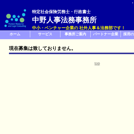
特定社会保険労務士・行政書士
中野人事法務事務所
中小・ベンチャー企業の 社外人事＆法務部です！
ホーム
サービス
事務所ご案内
パートナー企業
採用の
現在募集は致しておりません。
top